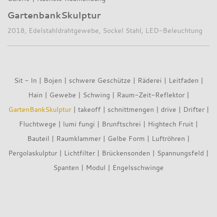
GartenbankSkulptur
2018, Edelstahldrahtgewebe, Sockel Stahl, LED-Beleuchtung
Sit - In
|
Bojen
|
schwere Geschütze
|
Räderei
|
Leitfaden
|
Hain
|
Gewebe
|
Schwing
|
Raum-Zeit-Reflektor
|
GartenBankSkulptur
|
takeoff
|
schnittmengen
|
drive
|
Drifter
|
Fluchtwege
|
lumi fungi
|
Brunftschrei
|
Hightech Fruit
|
Bauteil
|
Raumklammer
|
Gelbe Form
|
Luftröhren
|
Pergolaskulptur
|
Lichtfilter
|
Brückensonden
|
Spannungsfeld
|
Spanten
|
Modul
|
Engelsschwinge