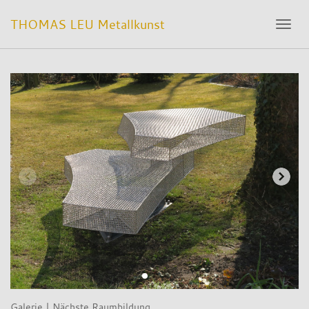
THOMAS LEU Metallkunst
Toggl
navig
Galerie
|
Nächste Raumbildung